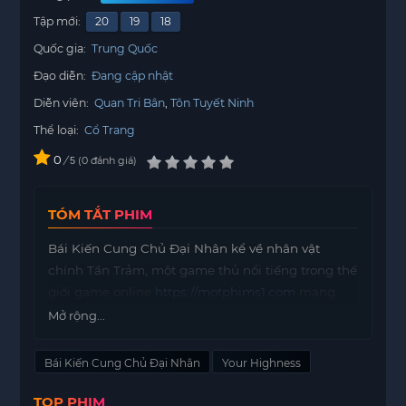
Tập mới:
20
19
18
Quốc gia:
Trung Quốc
Đạo diễn:
Đang cập nhật
Diễn viên:
Quan Tri Bân
Tôn Tuyết Ninh
Thể loại:
Cổ Trang
0
/
0
đánh giá
5
TÓM TẮT PHIM
Bái Kiến Cung Chủ Đại Nhân kể về nhân vật
chính Tần Trảm, một game thủ nổi tiếng trong thế
giới game online
https://motphims1.com
mang
tên “Tân thiên long bát bộ”. Sau mười năm gắn bó
Mở rộng...
với trò chơi, anh bất ngờ được đưa vào thế giới ảo
mà mình đã từng trải nghiệm. Trong thế giới này,
Bái Kiến Cung Chủ Đại Nhân
Your Highness
Tần Trảm đã nhanh chóng đạt được những võ
TOP PHIM
công xuất sắc và trở thành một nhân vật mạnh