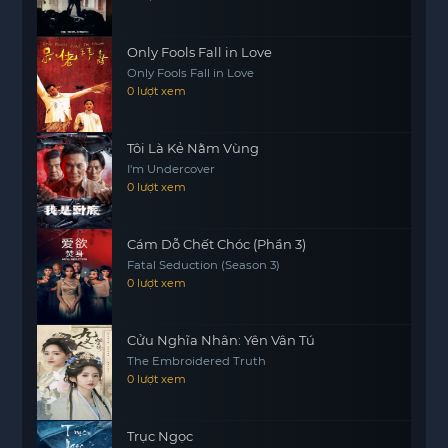
Only Fools Fall in Love
Only Fools Fall in Love
0 lượt xem
Tôi Là Kẻ Nằm Vùng
I'm Undercover
0 lượt xem
Cám Dỗ Chết Chóc (Phần 3)
Fatal Seduction (Season 3)
0 lượt xem
Cửu Nghĩa Nhân: Yên Vân Tú
The Embroidered Truth
0 lượt xem
Trục Ngọc