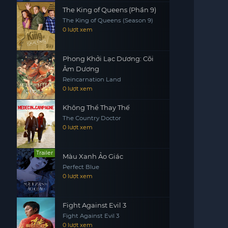
The King of Queens (Phần 9)
The King of Queens (Season 9)
0 lượt xem
Phong Khởi Lạc Dương: Cõi
Âm Dương
Reincarnation Land
0 lượt xem
Không Thể Thay Thế
The Country Doctor
0 lượt xem
Trailer
Màu Xanh Ảo Giác
Perfect Blue
0 lượt xem
Fight Against Evil 3
Fight Against Evil 3
0 lượt xem