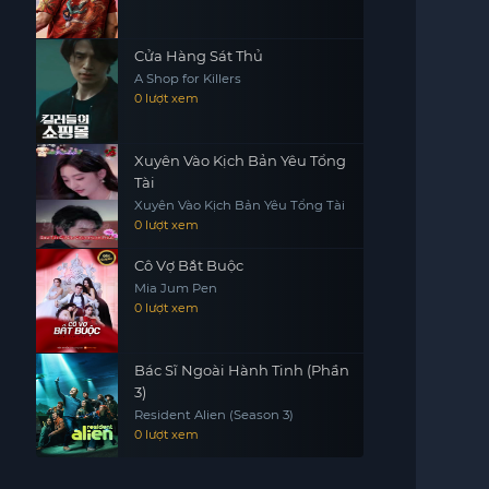
Cửa Hàng Sát Thủ
A Shop for Killers
0 lượt xem
Xuyên Vào Kịch Bản Yêu Tổng
Tài
Xuyên Vào Kịch Bản Yêu Tổng Tài
0 lượt xem
Cô Vợ Bắt Buộc
Mia Jum Pen
0 lượt xem
Bác Sĩ Ngoài Hành Tinh (Phần
3)
Resident Alien (Season 3)
0 lượt xem