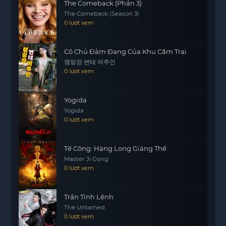
The Comeback (Phần 3)
The Comeback (Season 3)
0 lượt xem
Cô Chủ Đảm Đang Của Khu Cắm Trại
캠핑장 변태 여주인
0 lượt xem
Yogida
Yogida
0 lượt xem
Tế Công: Hàng Long Giáng Thế
Master Ji Gong
0 lượt xem
Trần Tình Lệnh
The Untamed
0 lượt xem