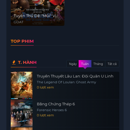
Tuyển Thủ Dê: "Mùi" Vị
Chiến Thắng
GOAT
TOP PHIM
T. HÀNH
Ngày
Tuần
Tháng
Tất cả
Truyền Thuyết Lâu Lan: Đội Quân U Linh
The Legend Of Loulan: Ghost Army
0 lượt xem
Bằng Chứng Thép 6
Forensic Heroes 6
0 lượt xem