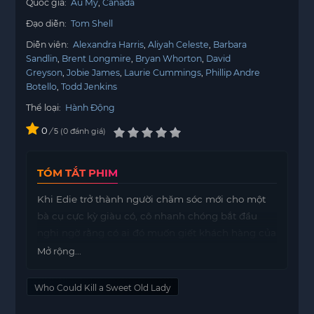
Quốc gia:
Âu Mỹ
Canada
Đạo diễn:
Tom Shell
Diễn viên:
Alexandra Harris
Aliyah Celeste
Barbara
Sandlin
Brent Longmire
Bryan Whorton
David
Greyson
Jobie James
Laurie Cummings
Phillip Andre
Botello
Todd Jenkins
Thể loại:
Hành Động
0
/
0
đánh giá
5
TÓM TẮT PHIM
Khi Edie trở thành người chăm sóc mới cho một
bà cụ cực kỳ giàu có, cô nhanh chóng bắt đầu
nghi ngờ rằng có ai đó muốn giết khách hàng của
mình. Trong quá trình làm việc, Edie nhận thấy
Mở rộng...
những dấu hiệu bất thường xung quanh bà cụ.
Những người đến thăm có vẻ không thân thiện,
Who Could Kill a Sweet Old Lady
và có những cuộc trò chuyện bí ẩn mà cô không