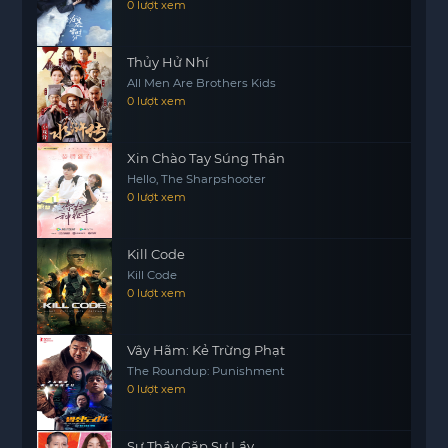
0 lượt xem
và cứu sống bà cụ? Hay cô sẽ trở thành nạn nhân
tiếp theo trong
https://mot phim
một kế hoạch tàn
Thủy Hử Nhí
nhẫn? “Who Could Kill a Sweet Old Lady” là một
All Men Are Brothers Kids
câu chuyện hấp dẫn về lòng trung thành, sự dũng
0 lượt xem
cảm và những bí mật ẩn giấu dưới lớp vỏ bên
ngoài của cuộc sống giàu có.
Xin Chào Tay Súng Thần
Hello, The Sharpshooter
0 lượt xem
Kill Code
Kill Code
0 lượt xem
Vây Hãm: Kẻ Trừng Phạt
The Roundup: Punishment
0 lượt xem
Sư Thầy Gặp Sư Lầy