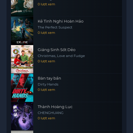
Cuối cùng, câu chuyện của bốn chàng trai sẽ dẫn
0 lượt xem
dắt chúng ta đến những bài học quý giá về tình
yêu, sự thấu hiểu và sự gắn bó. Hãy cùng theo dõi
Kẻ Tình Nghi Hoàn Hảo
hành trình của họ trong bộ phim mang tên “Tôi
The Perfect Suspect
Muốn Mượn Gà Cưng Của Bạn” để khám phá
0 lượt xem
những điều thú vị mà họ phải trải qua nhé.
Giáng Sinh Sốt Dẻo
Christmas, Love and Fudge
0 lượt xem
Bàn tay bẩn
Dirty Hands
0 lượt xem
Thành Hoàng Lục
CHENGHUANG
0 lượt xem