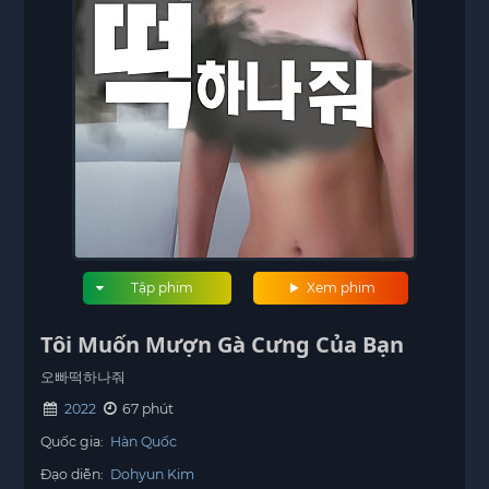
Tập phim
Xem phim
Tôi Muốn Mượn Gà Cưng Của Bạn
오빠떡하나줘
2022
67 phút
Quốc gia:
Hàn Quốc
Đạo diễn:
Dohyun Kim