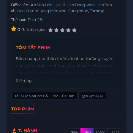
Diễn viên:
Ah Soo Hee
Hae Il
Han Dong-woo
Han Seo-
ah
Han Yi-seul
Kang Min-woo
Sung Yeon
Tommy
Thể loại:
Phim 18+
0
/
0
đánh giá
5
TÓM TẮT PHIM
Bốn chàng trai thân thiết với nhau thường xuyên
gặp gỡ và chia sẻ những câu chuyện về tình yêu.
Gần đây, họ cảm thấy mối quan hệ của mình trở
nên nhàm chán và thiếu sức sống. Để thoát khỏi
Mở rộng...
sự đơn điệu, họ quyết định thực hiện một cuộc
trao đổi đầy thú vị: mỗi người sẽ mượn người yêu
Tôi Muốn Mượn Gà Cưng Của Bạn
오빠떡하나줘
của nhau trong một thời gian nhất định.
TOP PHIM
Quyết định này không chỉ làm cho bầu không khí
trở nên sôi nổi hơn, mà còn mang lại cho họ
những trải nghiệm mới mẻ về tình yêu. Mỗi chàng
T. HÀNH
trai sẽ có cơ hội tìm hiểu cách mà bạn bè của
Ngày
Tuần
Tháng
Tất cả