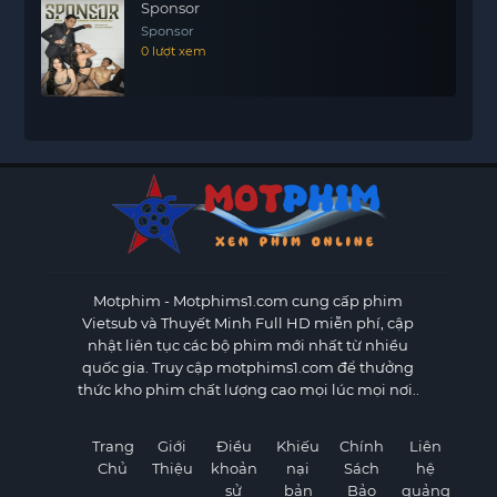
Sponsor
Sponsor
0 lượt xem
Motphim - Motphims1.com
cung cấp phim
Vietsub và Thuyết Minh Full HD miễn phí, cập
nhật liên tục các bộ phim mới nhất từ nhiều
quốc gia. Truy cập motphims1.com để thưởng
thức kho phim chất lượng cao mọi lúc mọi nơi..
Trang
Giới
Điều
Khiếu
Chính
Liên
Chủ
Thiệu
khoản
nại
Sách
hệ
sử
bản
Bảo
quảng