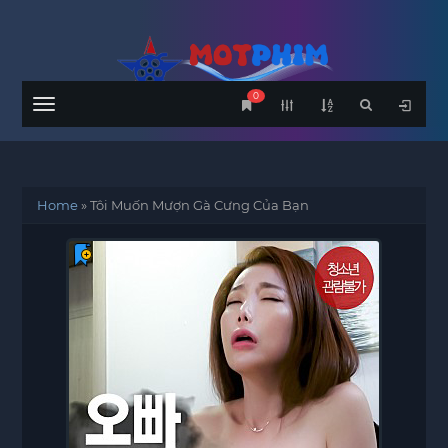
0
Menu
Home
»
Tôi Muốn Mượn Gà Cưng Của Bạn