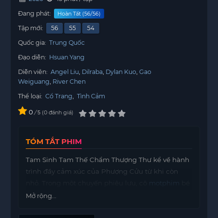
Đang phát:
Hoàn Tất (56/56)
Tập mới:
56
55
54
Quốc gia:
Trung Quốc
Đạo diễn:
Hsuan Yang
Diễn viên:
Angel Liu
Dilraba
Dylan Kuo
Gao
Weiguang
River Chen
Thể loại:
Cổ Trang
,
Tình Cảm
0
/
0
đánh giá
5
TÓM TẮT PHIM
Tam Sinh Tam Thế Chẩm Thượng Thư kể về hành
trình đầy cảm xúc của Phượng Cửu từ khi còn
nhỏ. Trong một chuyến phiêu lưu, cô
motphim
bé
đã gặp phải yêu quái và suýt chút nữa mất mạng.
Mở rộng...
Rất may, Đông Hoa tình cờ xuất hiện và giải cứu
cô khỏi tình huống nguy hiểm đó. Chính nhờ ân