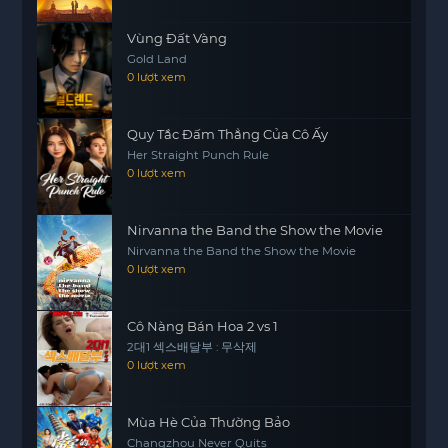
là một câu chuyện tình yêu mà còn là hành trình
khám phá bản thân, tình yêu và sự hy sinh.
Vùng Đất Vàng
Gold Land
Những tình huống dở khóc dở cười, những
0 lượt xem
khoảnh khắc ngọt ngào và cả nỗi đau của tình
yêu đều được thể hiện một cách tinh tế, mang
đến cho người xem những cảm xúc chân thật và
Quy Tắc Đấm Thẳng Của Cô Ấy
Her Straight Punch Rule
sâu sắc.
0 lượt xem
Nirvanna the Band the Show the Movie
Nirvanna the Band the Show the Movie
0 lượt xem
Cô Nàng Bán Hoa 2 vs 1
2대1 섹스배달부 : 무삭제
0 lượt xem
Mùa Hè Của Thường Bảo
Changzhou Never Quits