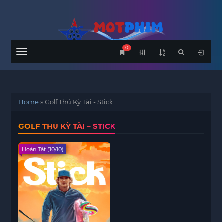
0
Menu
Home
»
Golf Thủ Kỳ Tài - Stick
GOLF THỦ KỲ TÀI – STICK
Hoàn Tất (10/10)