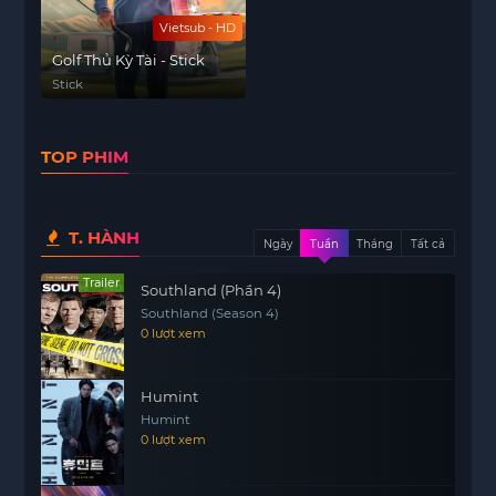
Vietsub - HD
Golf Thủ Kỳ Tài - Stick
Stick
TOP PHIM
T. HÀNH
Ngày
Tuần
Tháng
Tất cả
Trailer
Southland (Phần 4)
Southland (Season 4)
0 lượt xem
Humint
Humint
0 lượt xem