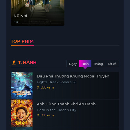
Nữ Nhi
Girl
TOP PHIM
T. HÀNH
Ngày
Tuần
Tháng
Tất cả
Đấu Phá Thương Khung Ngoại Truyện
Fights Break Sphere S5
0 lượt xem
Anh Hùng Thành Phố Ẩn Danh
Hero in the Hidden City
0 lượt xem