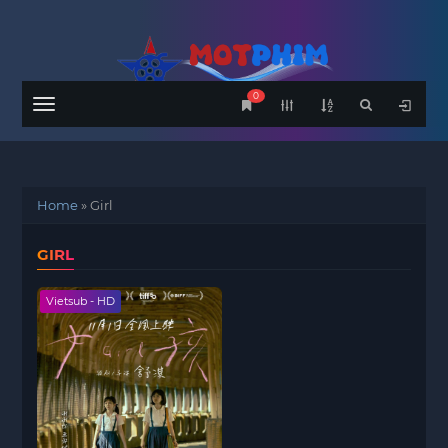
0
Menu
Home
»
Girl
GIRL
Vietsub - HD