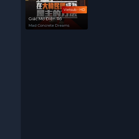
Vietsub - HD
Giấc Mơ Điên Rồ
Mad Concrete Dreams