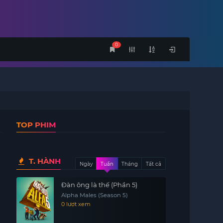
0
TOP PHIM
T. HÀNH
Ngày
Tuần
Tháng
Tất cả
Đàn ông là thế (Phần 5)
Alpha Males (Season 5)
0 lượt xem