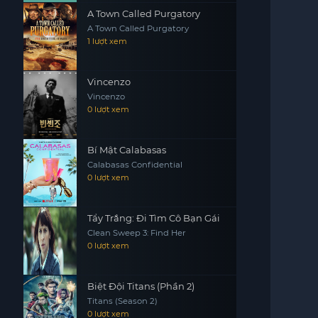
A Town Called Purgatory
A Town Called Purgatory
1 lượt xem
Vincenzo
Vincenzo
0 lượt xem
Bí Mật Calabasas
Calabasas Confidential
0 lượt xem
Tẩy Trắng: Đi Tìm Cô Bạn Gái
Clean Sweep 3: Find Her
0 lượt xem
Biệt Đội Titans (Phần 2)
Titans (Season 2)
0 lượt xem