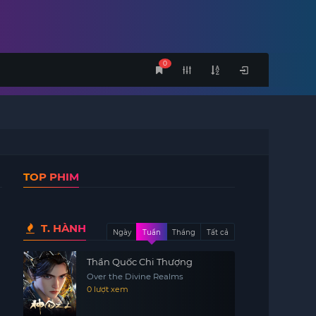
0
TOP PHIM
T. HÀNH
Ngày
Tuần
Tháng
Tất cả
Thần Quốc Chi Thượng
Over the Divine Realms
0 lượt xem