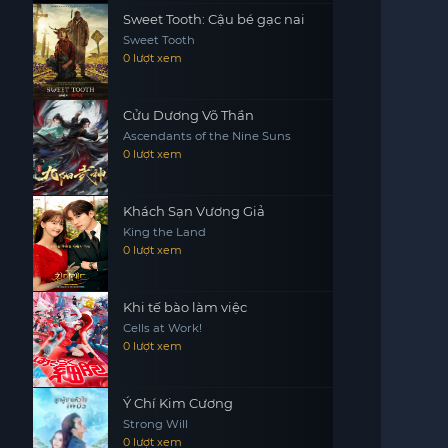
Sweet Tooth: Cậu bé gạc nai
Sweet Tooth
0 lượt xem
Cửu Dương Võ Thần
Ascendants of the Nine Suns
0 lượt xem
Khách Sạn Vương Giả
King the Land
0 lượt xem
Khi tế bào làm việc
Cells at Work!
0 lượt xem
Ý Chí Kim Cương
Strong Will
0 lượt xem