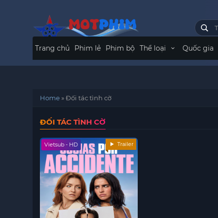
Trang chủ
Phim lẻ
Phim bộ
Thể loại
Quốc gia
Home
»
Đối tác tình cờ
ĐỐI TÁC TÌNH CỜ
Trailer
Vietsub - HD