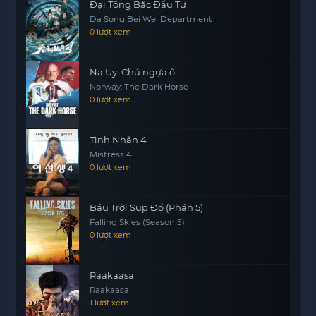
Đại Tống Bắc Đẩu Tư
Da Song Bei Wei Department
0 lượt xem
Na Uy: Chú ngựa ô
Norway: The Dark Horse
0 lượt xem
Tình Nhân 4
Mistress 4
0 lượt xem
Bầu Trời Sụp Đổ (Phần 5)
Falling Skies (Season 5)
0 lượt xem
Raakaasa
Raakaasa
1 lượt xem