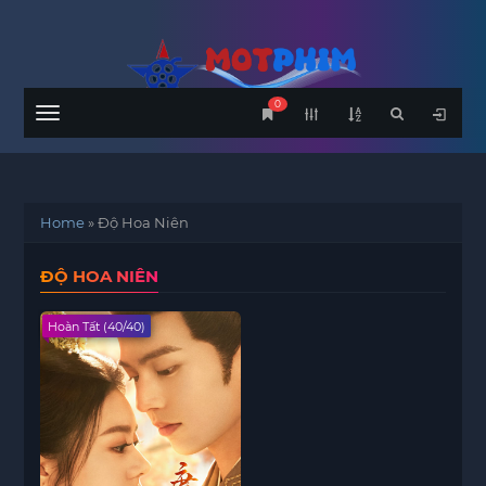
0
Menu
Home
»
Độ Hoa Niên
ĐỘ HOA NIÊN
Hoàn Tất (40/40)