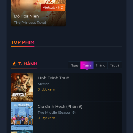
Vietsub - HD
Độ Hoa Niên
The Princess Royal
TOP PHIM
T. HÀNH
Ngày
Tuần
Tháng
Tất cả
Lính Đánh Thuê
Mexicali
0 lượt xem
Gia đình Heck (Phần 9)
The Middle (Season 9)
0 lượt xem