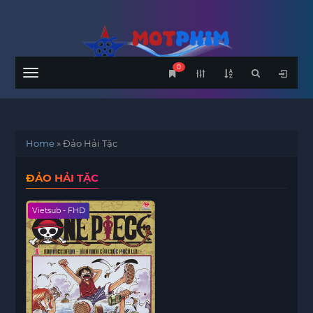
0
Menu
Home
»
Đảo Hải Tặc
ĐẢO HẢI TẶC
Vietsub - FHD