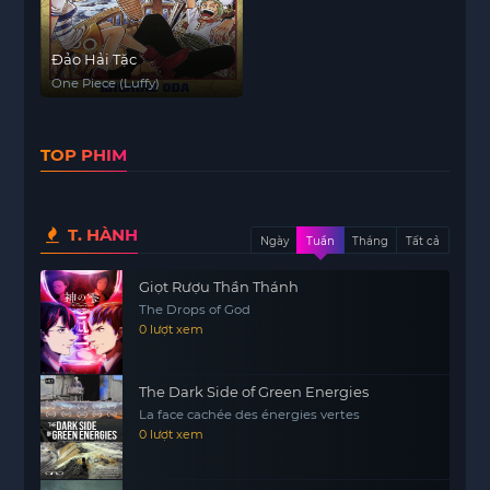
Đảo Hải Tặc
One Piece (Luffy)
TOP PHIM
T. HÀNH
Ngày
Tuần
Tháng
Tất cả
Giọt Rượu Thần Thánh
The Drops of God
0 lượt xem
The Dark Side of Green Energies
La face cachée des énergies vertes
0 lượt xem