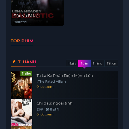
Đặc Vụ Bí Mật
Ballistic
TOP PHIM
T. HÀNH
Ngày
Tuần
Tháng
Tất cả
Trailer
Ta Là Kẻ Phản Diện Mệnh Lớn
I,The Fated Villain
0 lượt xem
Chị dâu: ngoại tình
형수 : 불륜관계
0 lượt xem