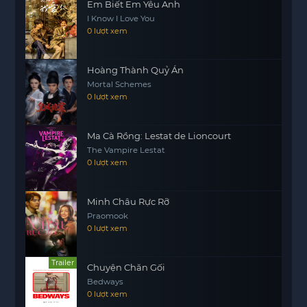
Em Biết Em Yêu Anh
I Know I Love You
0 lượt xem
Hoàng Thành Quỷ Án
Mortal Schemes
0 lượt xem
Ma Cà Rồng: Lestat de Lioncourt
The Vampire Lestat
0 lượt xem
Minh Châu Rực Rỡ
Praomook
0 lượt xem
Trailer
Chuyện Chăn Gối
Bedways
0 lượt xem