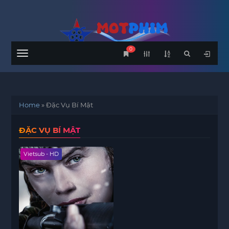
0
Menu
Home
»
Đặc Vụ Bí Mật
ĐẶC VỤ BÍ MẬT
Vietsub - HD