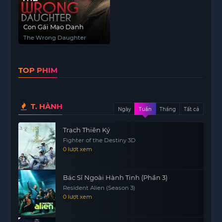
Con Gái Mạo Danh
The Wrong Daughter
TOP PHIM
T. HÀNH
Ngày
Tuần
Tháng
Tất cả
Trạch Thiên Ký
Fighter of the Destiny 3D
0 lượt xem
Bác Sĩ Ngoài Hành Tinh (Phần 3)
Resident Alien (Season 3)
0 lượt xem