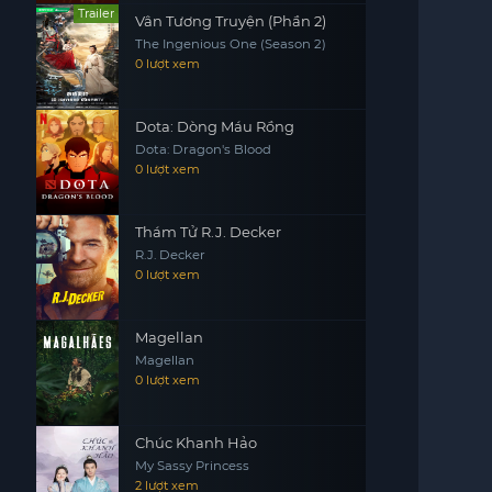
Trailer
Vân Tương Truyện (Phần 2)
The Ingenious One (Season 2)
0 lượt xem
Dota: Dòng Máu Rồng
Dota: Dragon's Blood
0 lượt xem
Thám Tử R.J. Decker
R.J. Decker
0 lượt xem
Magellan
Magellan
0 lượt xem
Chúc Khanh Hảo
My Sassy Princess
2 lượt xem