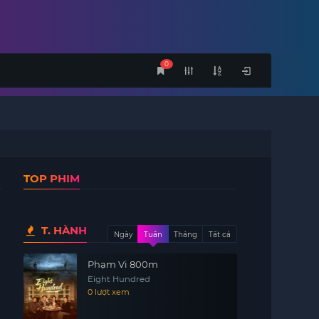
0
TOP PHIM
T. HÀNH
Ngày
Tuần
Tháng
Tất cả
Phạm Vi 800m
Eight Hundred
0 lượt xem