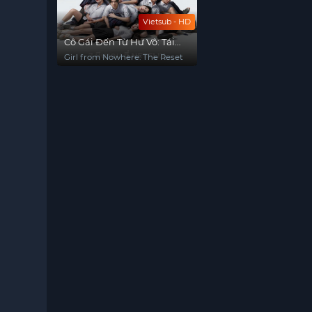
Vietsub - HD
Cô Gái Đến Từ Hư Vô: Tái
Khởi Động
Girl from Nowhere: The Reset