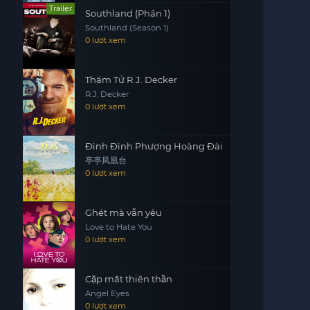
Trailer
Southland (Phần 1)
Southland (Season 1)
0 lượt xem
Thám Tử R.J. Decker
R.J. Decker
0 lượt xem
Đình Đình Phượng Hoàng Đài
亭亭凤凰台
0 lượt xem
Ghét mà vẫn yêu
Love to Hate You
0 lượt xem
Cặp mắt thiên thần
Angel Eyes
0 lượt xem