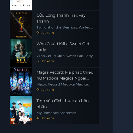
Cửu Long Thành Trại: Vây
Thành
Twilight of the Warriors: Walled
In
0 lượt xem
Who Could Kill a Sweet Old
Lady
Who Could Kill a Sweet Old Lady
0 lượt xem
Magia Record: Ma pháp thiếu
nữ Madoka Magica Ngoại
truyện
Magic Record Madoka Magica
Gaiden
0 lượt xem
Tình yêu đích thực sau hôn
nhân
My Romance Scammer
4 lượt xem