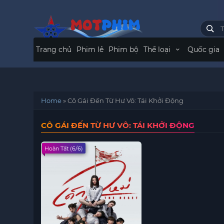
Trang chủ
Phim lẻ
Phim bộ
Thể loại
Quốc gia
Home
»
Cô Gái Đến Từ Hư Vô: Tái Khởi Động
CÔ GÁI ĐẾN TỪ HƯ VÔ: TÁI KHỞI ĐỘNG
Hoàn Tất (6/6)