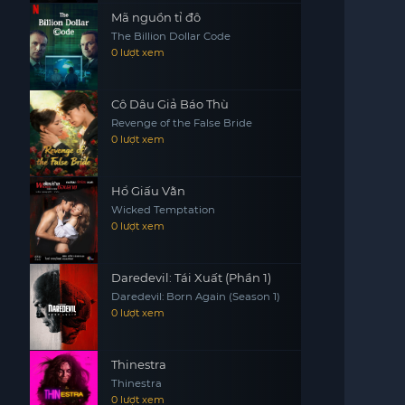
Mã nguồn tỉ đô
The Billion Dollar Code
0 lượt xem
Cô Dâu Giả Báo Thù
Revenge of the False Bride
0 lượt xem
Hổ Giấu Vằn
Wicked Temptation
0 lượt xem
Daredevil: Tái Xuất (Phần 1)
Daredevil: Born Again (Season 1)
0 lượt xem
Thinestra
Thinestra
0 lượt xem