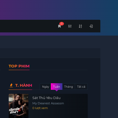
0
TOP PHIM
T. HÀNH
Ngày
Tuần
Tháng
Tất cả
Sát Thủ Yêu Dấu
My Dearest Assassin
0 lượt xem