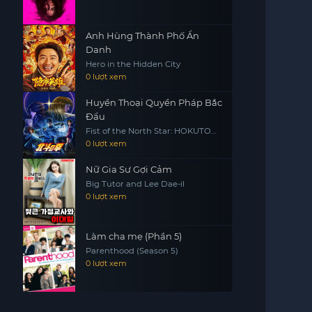
Anh Hùng Thành Phố Ẩn
Danh
Hero in the Hidden City
0 lượt xem
Huyền Thoại Quyền Pháp Bắc
Đẩu
Fist of the North Star: HOKUTO
NO KEN
0 lượt xem
Nữ Gia Sư Gợi Cảm
Big Tutor and Lee Dae-il
0 lượt xem
Làm cha mẹ (Phần 5)
Parenthood (Season 5)
0 lượt xem