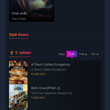
Chơi chết
Play Dead
TOP PHIM
T. HÀNH
Ngày
Tuần
Tháng
Tất cả
A Town Called Purgatory
A Town Called Purgatory
0 lượt xem
Bốn mùa (Phần 2)
The Four Seasons (Season 2)
1 lượt xem