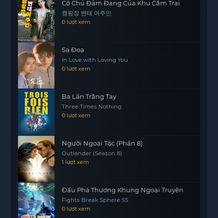
Cô Chủ Đảm Đang Của Khu Cắm Trại
캠핑장 변태 여주인
0 lượt xem
Sa Đoạ
In Love with Loving You
0 lượt xem
Ba Lần Trắng Tay
Three Times Nothing
0 lượt xem
Người Ngoại Tộc (Phần 8)
Outlander (Season 8)
1 lượt xem
Đấu Phá Thương Khung Ngoại Truyện
Fights Break Sphere S5
0 lượt xem