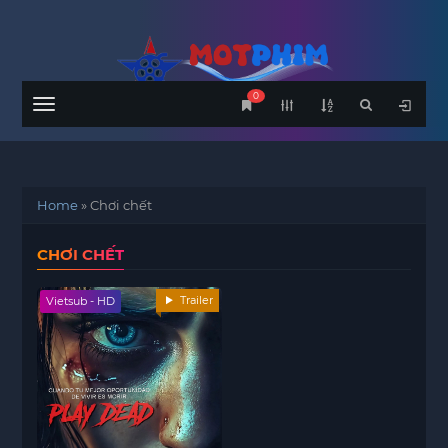
0
Menu
Home
»
Chơi chết
CHƠI CHẾT
Trailer
Vietsub - HD