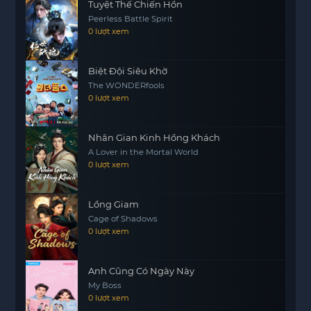
Tuyệt Thế Chiến Hồn
Peerless Battle Spirit
0 lượt xem
Biệt Đội Siêu Khờ
The WONDERfools
0 lượt xem
Nhân Gian Kinh Hồng Khách
A Lover in the Mortal World
0 lượt xem
Lồng Giam
Cage of Shadows
0 lượt xem
Anh Cũng Có Ngày Này
My Boss
0 lượt xem