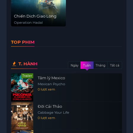
Chiến Dịch Giao Long
Operation Hadal
TOP PHIM
T. HÀNH
Ngày
Tuần
Tháng
Tất cả
Trailer
Tâm lý Mexico
Mexican Psycho
0 lượt xem
Đời Cải Thảo
Cabbage Your Life
0 lượt xem