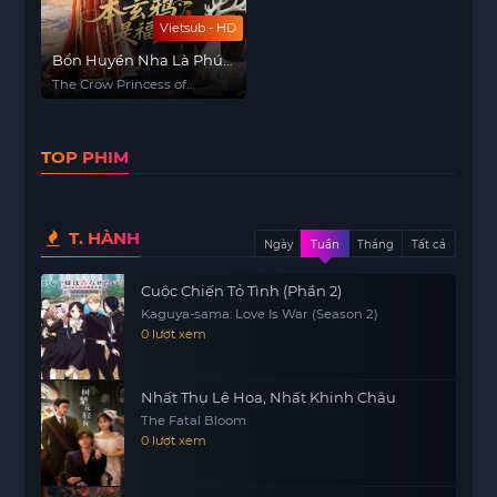
Vietsub - HD
Bổn Huyền Nha Là Phúc
Tinh
The Crow Princess of
Fortune
TOP PHIM
T. HÀNH
Ngày
Tuần
Tháng
Tất cả
Cuộc Chiến Tỏ Tình (Phần 2)
Kaguya-sama: Love Is War (Season 2)
0 lượt xem
Nhất Thụ Lê Hoa, Nhất Khinh Châu
The Fatal Bloom
0 lượt xem