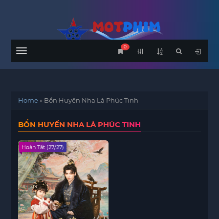
0
Menu
Home
»
Bổn Huyền Nha Là Phúc Tinh
BỔN HUYỀN NHA LÀ PHÚC TINH
Hoàn Tất (27/27)