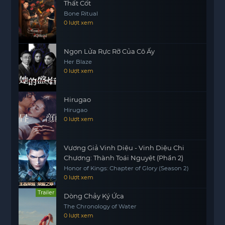
Thất Cốt
Bone Ritual
0 lượt xem
Ngọn Lửa Rực Rỡ Của Cô Ấy
Her Blaze
0 lượt xem
Hirugao
Hirugao
0 lượt xem
Vương Giả Vinh Diệu - Vinh Diệu Chi
Chương: Thành Toái Nguyệt (Phần 2)
Honor of Kings: Chapter of Glory (Season 2)
0 lượt xem
Trailer
Dòng Chảy Ký Ứca
The Chronology of Water
0 lượt xem