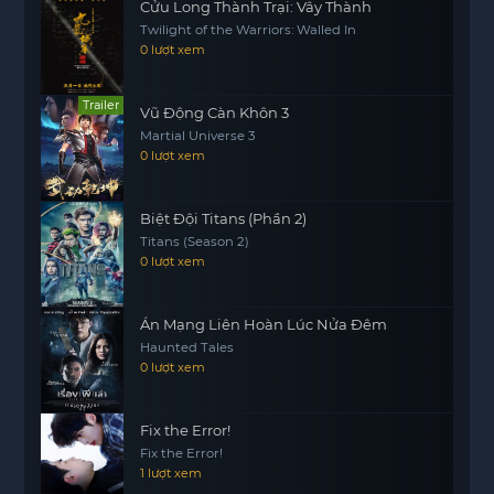
Cửu Long Thành Trại: Vây Thành
Twilight of the Warriors: Walled In
0 lượt xem
Trailer
Vũ Động Càn Khôn 3
Martial Universe 3
0 lượt xem
Biệt Đội Titans (Phần 2)
Titans (Season 2)
0 lượt xem
Án Mạng Liên Hoàn Lúc Nửa Đêm
Haunted Tales
0 lượt xem
Fix the Error!
Fix the Error!
1 lượt xem