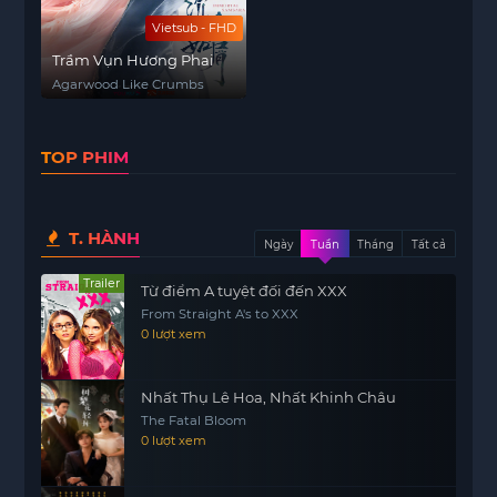
Vietsub - FHD
Trầm Vụn Hương Phai
Agarwood Like Crumbs
TOP PHIM
T. HÀNH
Ngày
Tuần
Tháng
Tất cả
Trailer
Từ điểm A tuyệt đối đến XXX
From Straight A's to XXX
0 lượt xem
Nhất Thụ Lê Hoa, Nhất Khinh Châu
The Fatal Bloom
0 lượt xem