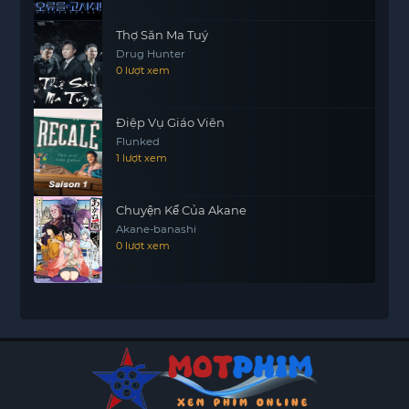
Thợ Săn Ma Tuý
Drug Hunter
0 lượt xem
Điệp Vụ Giáo Viên
Flunked
1 lượt xem
Chuyện Kể Của Akane
Akane-banashi
0 lượt xem