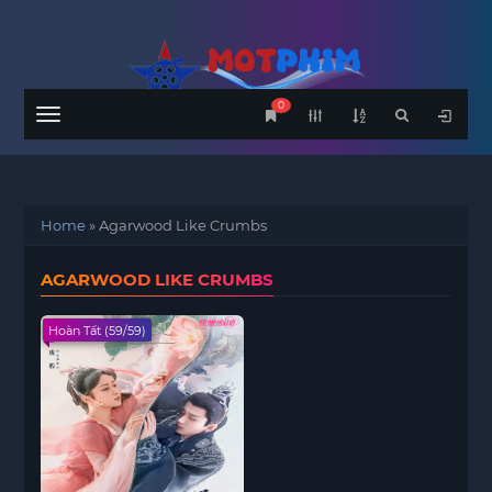
0
Menu
Home
»
Agarwood Like Crumbs
AGARWOOD LIKE CRUMBS
Hoàn Tất (59/59)