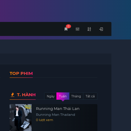
0
TOP PHIM
T. HÀNH
Ngày
Tuần
Tháng
Tất cả
Running Man Thái Lan
Running Man Thailand
0 lượt xem