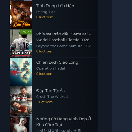
Tình Trong Lửa Hận
Raeng Tian
0 lượt xem
Trailer
Phía sau trận đấu: Samurai –
World Baseball Classic 2026
Beyond the Game: Samurai 2026
WORLD BASEBALL CLASSIC
0 lượt xem
Chiến Dịch Giao Long
Operation Hadal
0 lượt xem
Đập Tan Tội Ác
Crush The Wicked
1 lượt xem
Những Cô Nàng Xinh Đẹp Ở
Khu Cắm Trại
수상한 캠핑장 : MZ 아가씨들