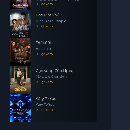
0 lượt xem
Con Mắt Thứ 3
I See Dead People
0 lượt xem
Thất Cốt
Bone Ritual
0 lượt xem
Cục Vàng Của Ngoại
My Little Grandma
0 lượt xem
Way To You
Way To You
0 lượt xem