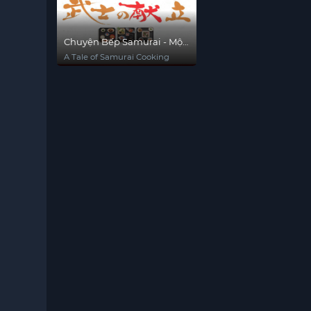
Chuyện Bếp Samurai - Một
Tình Yêu Thật Sự
A Tale of Samurai Cooking