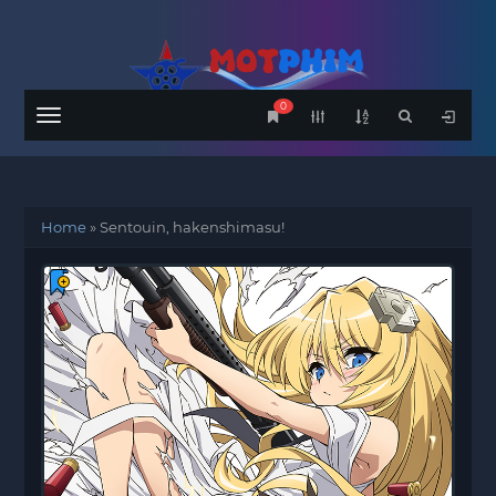
0
Menu
Home
»
Sentouin, hakenshimasu!