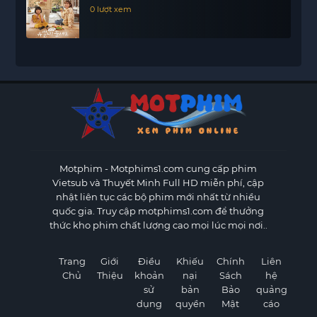
0 lượt xem
Motphim - Motphims1.com
cung cấp phim
Vietsub và Thuyết Minh Full HD miễn phí, cập
nhật liên tục các bộ phim mới nhất từ nhiều
quốc gia. Truy cập motphims1.com để thưởng
thức kho phim chất lượng cao mọi lúc mọi nơi..
Trang
Giới
Điều
Khiếu
Chính
Liên
Chủ
Thiệu
khoản
nại
Sách
hệ
sử
bản
Bảo
quảng
dụng
quyền
Mật
cáo