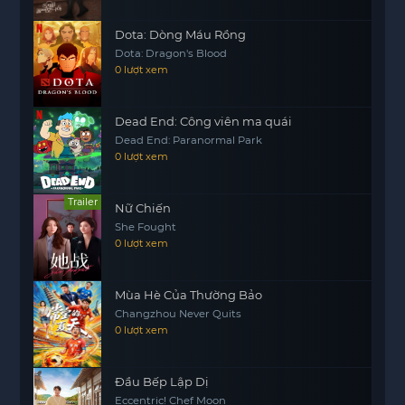
Dota: Dòng Máu Rồng
Dota: Dragon's Blood
0 lượt xem
Dead End: Công viên ma quái
Dead End: Paranormal Park
0 lượt xem
Trailer
Nữ Chiến
She Fought
0 lượt xem
Mùa Hè Của Thường Bảo
Changzhou Never Quits
0 lượt xem
Đầu Bếp Lập Dị
Eccentric! Chef Moon