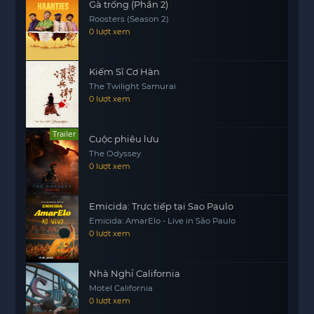
Gà trống (Phần 2)
và Kisaragi sẽ phải sử dụng tất cả sức mạnh và trí
Roosters (Season 2)
thông minh của mình để giúp đỡ người dân nơi
0 lượt xem
đây và chống lại kẻ thù mạnh mẽ này.
Liệu họ có thể vượt qua thử thách và mang lại hòa
Kiếm Sĩ Cơ Hàn
bình cho hành tinh này? Câu chuyện đầy kịch
The Twilight Samurai
0 lượt xem
tính và hành động trong “Sentouin,
hakenshimasu!” hứa hẹn sẽ đưa khán giả vào một
cuộc phiêu lưu đầy hấp dẫn.
Trailer
Cuộc phiêu lưu
The Odyssey
0 lượt xem
Emicida: Trực tiếp tại Sao Paulo
Emicida: AmarElo - Live in São Paulo
0 lượt xem
Nhà Nghỉ California
Motel California
0 lượt xem