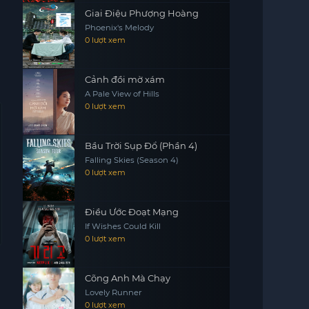
Giai Điệu Phượng Hoàng
Phoenix's Melody
0 lượt xem
Cảnh đồi mờ xám
A Pale View of Hills
0 lượt xem
Bầu Trời Sụp Đổ (Phần 4)
Falling Skies (Season 4)
0 lượt xem
Điều Ước Đoạt Mạng
If Wishes Could Kill
0 lượt xem
Cõng Anh Mà Chạy
Lovely Runner
0 lượt xem