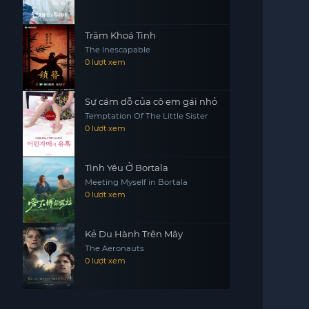
Trâm Khoá Tình
The Inescapable
0 lượt xem
Sự cám dỗ của cô em gái nhỏ
Temptation Of The Little Sister
0 lượt xem
Tình Yêu Ở Bortala
Meeting Myself in Bortala
0 lượt xem
Kẻ Du Hành Trên Mây
The Aeronauts
0 lượt xem