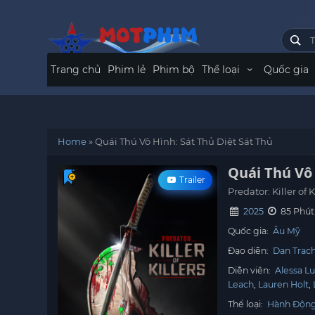
Trang chủ
Phim lẻ
Phim bộ
Thể loại
Quốc gia
Home
»
Quái Thú Vô Hình: Sát Thủ Diệt Sát Thủ
Quái Thú Vô 
Trailer
Predator: Killer of K
2025
85 Phút
Quốc gia:
Âu Mỹ
Đạo diễn:
Dan Trac
Diễn viên:
Alessa L
Leach
Lauren Holt
Thể loại:
Hành Độn