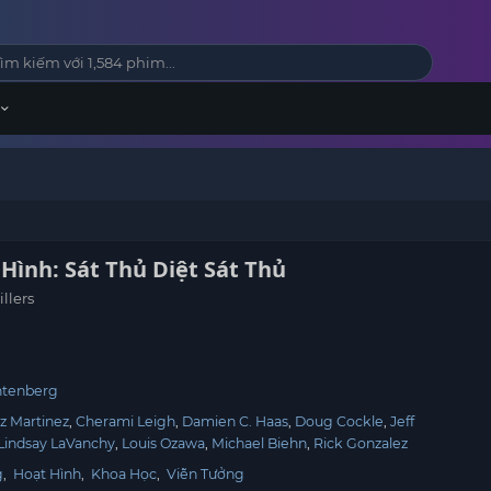
Hình: Sát Thủ Diệt Sát Thủ
illers
htenberg
uz Martinez
Cherami Leigh
Damien C. Haas
Doug Cockle
Jeff
Lindsay LaVanchy
Louis Ozawa
Michael Biehn
Rick Gonzalez
g
,
Hoạt Hình
,
Khoa Học
,
Viễn Tưởng