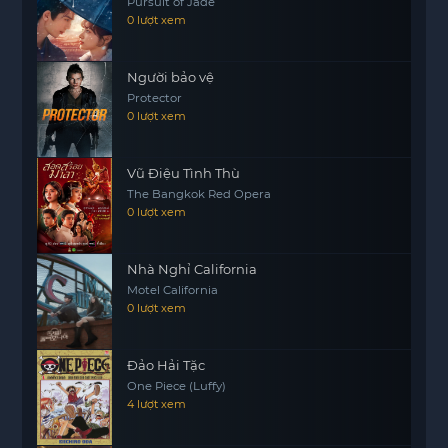
Pursuit of Jade
dù mối tình đầu có đẹp đến đâu, thì cuộc sống
0 lượt xem
vẫn mở ra những cơ hội mới, và tôi không nên
ngần ngại đón nhận.
Người bảo vệ
Cô gái ấy đã đem lại cho tôi những cảm xúc mà
Protector
tôi tưởng rằng mình không còn có thể trải nghiệm
0 lượt xem
nữa. Dần dần, tôi thấy mình đang mở lòng hơn,
sẵn sàng cho một mối quan hệ mới. Tôi không
Vũ Điệu Tình Thù
biết tương lai sẽ ra sao, nhưng tôi cảm thấy hào
The Bangkok Red Opera
hứng với những gì đang chờ đón mình.
0 lượt xem
Dù mối tình đầu vẫn luôn có một vị trí đặc biệt
trong trái tim tôi, nhưng tôi cũng hiểu rằng cuộc
Nhà Nghỉ California
Motel California
sống là một hành trình với nhiều lựa chọn và cơ
0 lượt xem
hội. Và có thể, cô gái xinh đẹp ấy sẽ là một phần
không thể thiếu trong hành trình tiếp theo của tôi.
Tình yêu là điều kỳ diệu, và tôi sẵn sàng khám
Đảo Hải Tặc
One Piece (Luffy)
phá những điều mới mẻ mà nó mang lại.
4 lượt xem
Oppa, Em Sẽ Kích
https://mot phim
Thích Anh.