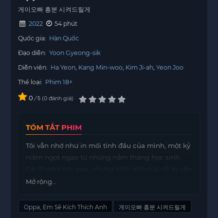
게이오빠 흥분 시켜드릴게
2022
54 phút
Quốc gia:
Hàn Quốc
Đạo diễn:
Yoon Gyeong-sik
Diễn viên:
Ha Yeon
Kang Min-woo
Kim Ji-ah
Yeon Joo
Thể loại:
Phim 18+
0
/
0
đánh giá
5
TÓM TẮT PHIM
Tôi vẫn nhớ như in mối tình đầu của mình, một kỷ
niệm ngọt ngào từ những năm tháng học sinh.
Đã 10 năm trôi qua, nhưng hình ảnh của cô ấy vẫn
luôn hiện hữu trong tâm trí tôi. Cô ấy là người đã
Mở rộng...
khiến trái tim tôi chỉ hướng về một mình cô,
không còn cảm giác với bất kỳ cô gái nào khác.
Oppa, Em Sẽ Kích Thích Anh
게이오빠 흥분 시켜드릴게
Mỗi lần nghĩ về những ngày tháng đó, tôi lại cảm