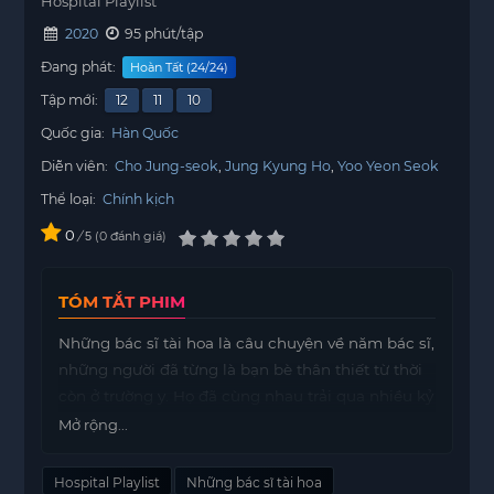
Hospital Playlist
2020
95 phút/tập
Đang phát:
Hoàn Tất (24/24)
Tập mới:
12
11
10
Quốc gia:
Hàn Quốc
Diễn viên:
Cho Jung-seok
Jung Kyung Ho
Yoo Yeon Seok
Thể loại:
Chính kịch
0
/
0
đánh giá
5
TÓM TẮT PHIM
Những bác sĩ tài hoa là câu chuyện về năm bác sĩ,
những người đã từng là bạn bè thân thiết từ thời
còn ở trường y. Họ đã cùng nhau trải qua nhiều kỷ
niệm đáng nhớ và giờ đây, định mệnh đã đưa họ
Mở rộng...
tái ngộ tại một bệnh viện lớn.
Hospital Playlist
Những bác sĩ tài hoa
Tại đây, họ không chỉ là những đồng nghiệp mà