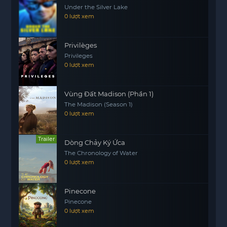
Những bác sĩ tài hoa đã chứng minh rằng, với sự
Under the Silver Lake
hợp tác và tình bạn, mọi khó khăn đều có thể vượt
0 lượt xem
qua. Họ là minh chứng cho việc y học không chỉ
là một nghề nghiệp mà còn là một sứ mệnh cao
Privilèges
cả, và chính tình bạn đã giúp họ hoàn thành sứ
Privileges
mệnh đó một cách tốt nhất.
0 lượt xem
Vùng Đất Madison (Phần 1)
The Madison (Season 1)
0 lượt xem
Trailer
Dòng Chảy Ký Ứca
The Chronology of Water
0 lượt xem
Pinecone
Pinecone
0 lượt xem