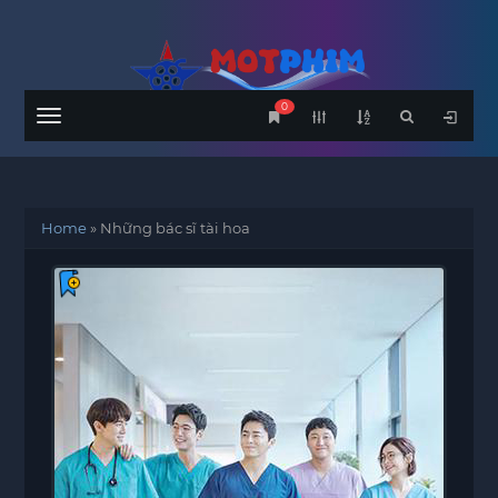
0
Menu
Home
»
Những bác sĩ tài hoa