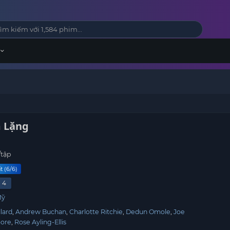
 Lặng
/tập
t (6/6)
4
Mỹ
lard
Andrew Buchan
Charlotte Ritchie
Dedun Omole
Joe
oore
Rose Ayling-Ellis