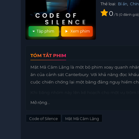
Thể loại:
Bí ẩn
,
Chín
0
/
0
đánh giá
5
Tập phim
Xem phim
TÓM TẮT PHIM
Mật Mã Câm Lặng là một bộ phim xoay quanh nhân v
ăn của cảnh sát Canterbury. Với khả năng đọc khẩu
cuộc chiến chống lại một băng đảng nguy hiểm ch
Khi băng nhóm này lên kế hoạch cho một vụ trộm lớ
những địa
motphim
điểm mà không thể nghe lén. Đ
Mở rộng...
dịch với vai trò
Code of Silence
Mật Mã Câm Lặng