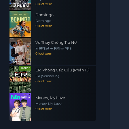
WORLD BASEBALL CLASSIC
0 lượt xem
Domingo
Domingo
0 lượt xem
Vợ Thay Chồng Trả Nợ
남편대신 몸빵하는 아내
0 lượt xem
Trailer
ER: Phòng Cấp Cứu (Phần 15)
ER (Season 15)
0 lượt xem
Money, My Love
Money, My Love
0 lượt xem