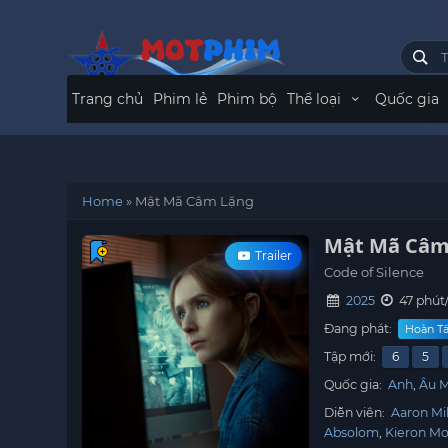
Trang chủ
Phim lẻ
Phim bộ
Thể loại
Quốc gia
Home
»
Mật Mã Câm Lặng
Mật Mã Câm
Trailer
Code of Silence
2025
47 phút
Đang phát:
Hoàn Tấ
Tập mới:
6
5
Quốc gia:
Anh
Âu 
Diễn viên:
Aaron Mil
Absolom
Kieron M