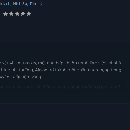
h kịch
,
Hình Sự
,
Tâm Lý
ật Alison Brooks, một đầu bếp khiếm thính làm việc tại nhà
 hình phi thường, Alison trở thành một phần quan trọng trong
uyên cướp tiệm vàng.
n và rủi ro, cảnh sát nhận ra rằng chúng thường gặp nhau ở
ể giải quyết vấn đề này, Alison được mời tham gia vào chiến