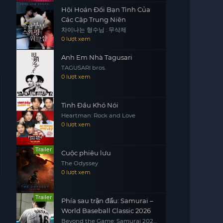
Hội Hoán Đổi Bạn Tình Của
Các Cặp Trung Niên
차이나는 형수님 : 무삭제
0 lượt xem
Anh Em Nhà Tagusari
TAGUSARI bros.
0 lượt xem
Tình Đầu Khó Nói
Heartman: Rock and Love
0 lượt xem
Trailer
Cuộc phiêu lưu
The Odyssey
0 lượt xem
Trailer
Phía sau trận đấu: Samurai –
World Baseball Classic 2026
Beyond the Game: Samurai 2026