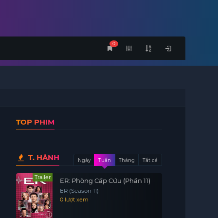
0
TOP PHIM
T. HÀNH
Ngày
Tuần
Tháng
Tất cả
Trailer
ER: Phòng Cấp Cứu (Phần 11)
ER (Season 11)
0 lượt xem