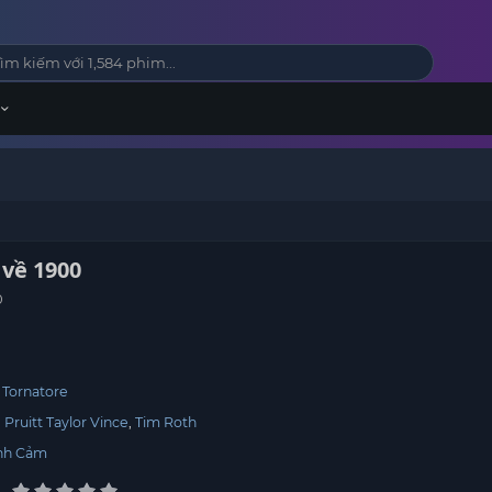
 về 1900
0
 Tornatore
Pruitt Taylor Vince
Tim Roth
nh Cảm