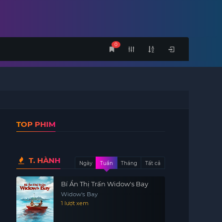
0
TOP PHIM
T. HÀNH
Ngày
Tuần
Tháng
Tất cả
Bí Ẩn Thị Trấn Widow's Bay
Widow's Bay
1 lượt xem