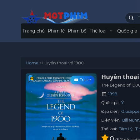
Trang chủ
Phim lẻ
Phim bộ
Thể loại
Quốc gia
Home
»
Huyền thoại về 1900
Huyền thoại
Trailer
The Legend of 190
1998
Quốc gia:
Ý
Đạo diễn:
Giuseppe
Diễn viên:
Bill Nunn
Thể loại:
Tâm Lý
,
Tì
0
/
0
đánh giá
5