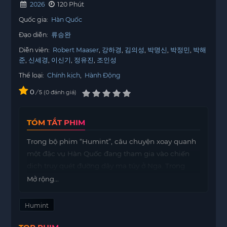
2026
120 Phút
Quốc gia:
Hàn Quốc
Đạo diễn:
류승완
Diễn viên:
Robert Maaser
강하경
김의성
박명신
박정민
박해
준
신세경
이신기
정유진
조인성
Thể loại:
Chính kịch
,
Hành Động
0
/
0
đánh giá
5
TÓM TẮT PHIM
Trong bộ phim “Humint”, câu chuyện xoay quanh
một đặc vụ Hàn Quốc đang tham gia vào chiến
dịch truy quét đường dây ma túy ở Nga. Trong
quá trình điều tra, anh buộc phải hợp tác với một
Mở rộng...
đặc vụ đến từ Triều Tiên. Mối quan hệ giữa hai
người này không chỉ đơn thuần là công việc mà
Humint
còn phát triển thành tình cảm. Tuy nhiên, chính
tình yêu này lại đặt ra những thử thách lớn cho