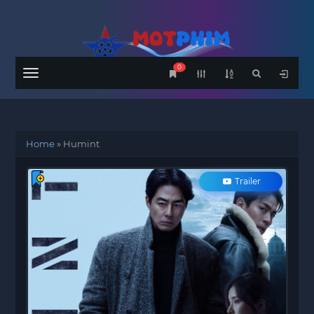
0
Menu
Home
»
Humint
Trailer