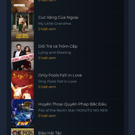
phải đối mặt.
Đặc biệt, bộ phim còn mang đến cái nhìn sâu sắc
Cục Vàng Của Ngoại
về mối quan hệ phức tạp giữa hai quốc gia, Hàn
My Little Grandma
Quốc và Triều Tiên. Những xung đột và mâu
0 lượt xem
thuẫn chính trị
motphims1.com
được lồng ghép
khéo léo vào câu chuyện, khiến khán giả không
Dối Trá và Trộm Cắp
chỉ thưởng thức các pha hành động mà còn suy
Lying and Stealing
ngẫm về những vấn đề lớn hơn.
0 lượt xem
Với một kịch bản chặt chẽ và diễn xuất ấn tượng,
“Humint” hứa hẹn sẽ mang đến cho người xem
Only Fools Fall in Love
những trải nghiệm đầy cảm xúc và suy ngẫm. Đây
Only Fools Fall in Love
là một bộ phim không thể bỏ qua cho những ai
0 lượt xem
yêu thích thể loại hành động, đồng thời cũng là
một tác phẩm đáng để suy nghĩ về tình yêu và
Huyền Thoại Quyền Pháp Bắc Đẩu
lòng trung thành trong những hoàn cảnh đặc
Fist of the North Star: HOKUTO NO KEN
biệt.
0 lượt xem
Đảo Hải Tặc