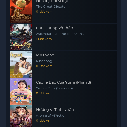
Nhà độc tài vĩ đại
The Great Dictator
0 lượt xem
Cửu Dương Võ Thần
Ascendants of the Nine Suns
1 lượt xem
Pinanong
Pinanong
0 lượt xem
Các Tế Bào Của Yumi (Phần 3)
Yumi's Cells (Season 3)
0 lượt xem
Hương Vị Tình Nhân
Aroma of Affection
0 lượt xem