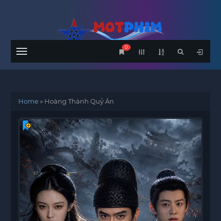
0
Menu
Home
»
Hoàng Thành Quỷ Án