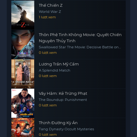
khó khăn mà họ phải đưa ra mỗi ngày. Chương
Thế Chiến Z
trình không chỉ giải trí mà còn là một bài học về
World War Z
lòng nhân ái và trách nhiệm trong cuộc sống.
1 lượt xem
Thôn Phệ Tinh Không Movie: Quyết Chiến
Nguyên Thủy Tinh
Swallowed Star The Movie: Decisive Battle on
the Primordial Star
0 lượt xem
Lương Trần Mỹ Cẩm
A Splendid Match
0 lượt xem
Vây Hãm: Kẻ Trừng Phạt
The Roundup: Punishment
0 lượt xem
Thịnh Đường Kỳ Án
Tang Dynasty Occult Mysteries
0 lượt xem