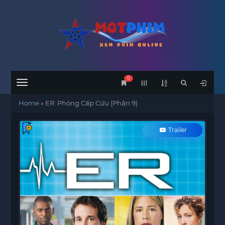
0
Menu
Home
»
ER: Phòng Cấp Cứu (Phần 9)
Trailer