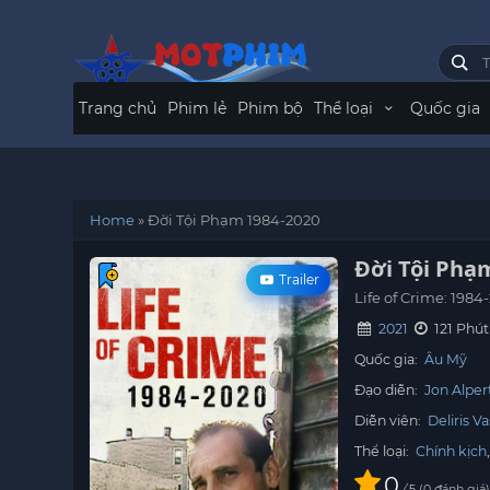
Trang chủ
Phim lẻ
Phim bộ
Thể loại
Quốc gia
Home
»
Đời Tội Phạm 1984-2020
Đời Tội Phạ
Trailer
Life of Crime: 1984
2021
121 Phút
Quốc gia:
Âu Mỹ
Đạo diễn:
Jon Alper
Diễn viên:
Deliris V
Thể loại:
Chính kịch
0
/
0
đánh giá
5