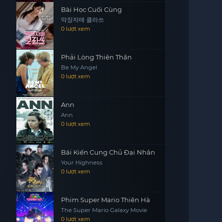
Bài Học Cuối Cùng
막장자매 클라쓰
0 lượt xem
Phải Lòng Thiên Thần
Be My Angel
0 lượt xem
Ann
Ann
0 lượt xem
Bái Kiến Cung Chủ Đại Nhân
Your Highness
0 lượt xem
Phim Super Mario Thiên Hà
The Super Mario Galaxy Movie
0 lượt xem