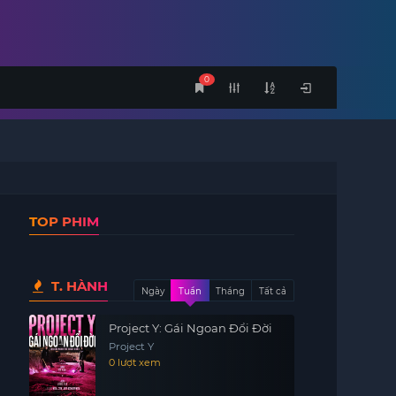
0
TOP PHIM
T. HÀNH
Ngày
Tuần
Tháng
Tất cả
Project Y: Gái Ngoan Đổi Đời
Project Y
0 lượt xem