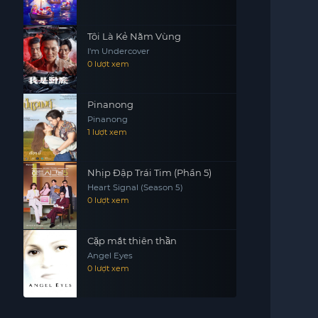
Tôi Là Kẻ Nằm Vùng
I'm Undercover
0 lượt xem
Pinanong
Pinanong
1 lượt xem
Nhịp Đập Trái Tim (Phần 5)
Heart Signal (Season 5)
0 lượt xem
Cặp mắt thiên thần
Angel Eyes
0 lượt xem