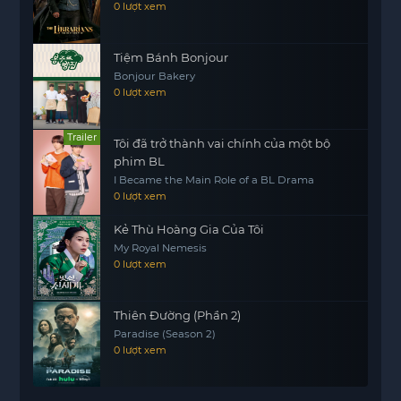
0 lượt xem
Cửu Nhi và Phong Tịch để khám phá những điều
bất ngờ đang chờ đón họ!
Tiệm Bánh Bonjour
Bonjour Bakery
0 lượt xem
Trailer
Tôi đã trở thành vai chính của một bộ
phim BL
I Became the Main Role of a BL Drama
0 lượt xem
Kẻ Thù Hoàng Gia Của Tôi
My Royal Nemesis
0 lượt xem
Thiên Đường (Phần 2)
Paradise (Season 2)
0 lượt xem