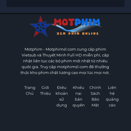
Motphim - Motphims1.com
cung cấp phim
Vietsub và Thuyết Minh Full HD miễn phí, cập
nhật liên tục các bộ phim mới nhất từ nhiều
quốc gia. Truy cập motphims1.com để thưởng
thức kho phim chất lượng cao mọi lúc mọi nơi..
Trang
Giới
Điều
Khiếu
Chính
Liên
Chủ
Thiệu
khoản
nại
Sách
hệ
sử
bản
Bảo
quảng
dụng
quyền
Mật
cáo