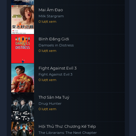
thuẫn với nhau.
Mai Âm Đạo
Câu chuyện của Tô Cửu Nhi và Phong Tịch là một
Milk Stargram
0 lượt xem
hành trình
https://motphims1.com
đầy cảm xúc,
nơi tình yêu phải đấu tranh với trách nhiệm và sự
hy sinh. Tô Cửu Nhi sẽ phải đưa ra quyết định
Bình Đẳng Giới
quan trọng nào khi phải đối mặt với những thử
Damsels in Distress
0 lượt xem
thách này? Liệu anh có thể cứu lấy tình yêu của
mình mà không làm tổn thương những người
xung quanh? Hay anh sẽ chọn con đường của
Fight Against Evil 3
một nhà lãnh đạo, một người yêu thương nhưng
Fight Against Evil 3
0 lượt xem
cũng phải gánh vác những nỗi đau của nhân
dân?
Thợ Săn Ma Tuý
Danh Sách Yêu Quái: Tô Cửu Nhi không chỉ đơn
Drug Hunter
thuần là một câu chuyện tình yêu, mà còn là một
0 lượt xem
bài học về trách nhiệm, tình yêu và sự hy sinh.
Những cảm xúc sâu sắc và những tình huống gay
Hội Thủ Thư: Chương Kế Tiếp
cấn sẽ khiến người xem không thể rời mắt khỏi
The Librarians: The Next Chapter
màn hình. Hãy cùng theo dõi hành trình của Tô