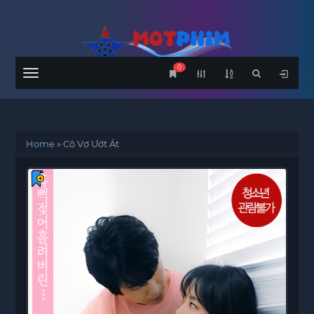
0
Menu
Home
»
Cô Vợ Ướt Át