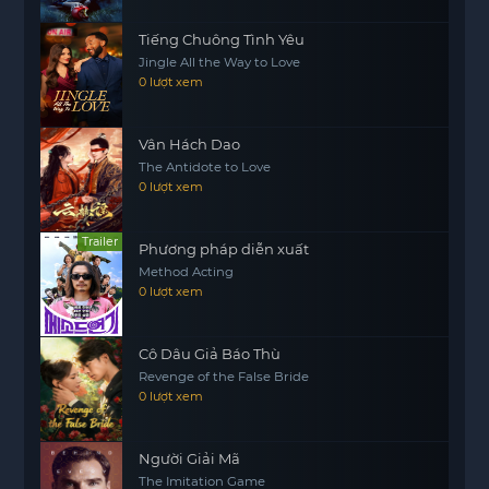
chuyện tình yêu đơn thuần mà còn là hành trình
khám phá bản thân và xây dựng hạnh phúc. Tôi
Tiếng Chuông Tình Yêu
rất tự hào khi có một người bạn đời tuyệt vời như
Jingle All the Way to Love
vậy, và tôi hy vọng rằng câu chuyện của chúng tôi
0 lượt xem
sẽ mang lại cảm hứng cho những ai đang tìm
kiếm tình yêu đích thực.
Vân Hách Dao
The Antidote to Love
0 lượt xem
Trailer
Phương pháp diễn xuất
Method Acting
0 lượt xem
Cô Dâu Giả Báo Thù
Revenge of the False Bride
0 lượt xem
Người Giải Mã
The Imitation Game