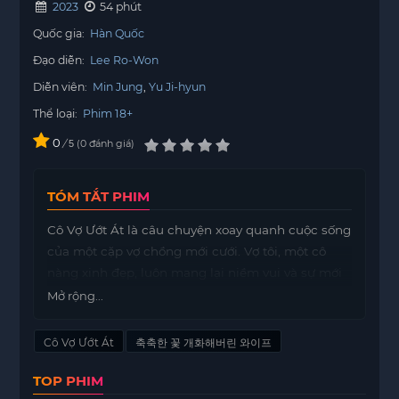
2023
54 phút
Quốc gia:
Hàn Quốc
Đạo diễn:
Lee Ro-Won
Diễn viên:
Min Jung
Yu Ji-hyun
Thể loại:
Phim 18+
0
/
0
đánh giá
5
TÓM TẮT PHIM
Cô Vợ Ướt Át là câu chuyện xoay quanh cuộc sống
của một cặp vợ chồng mới cưới. Vợ tôi, một cô
nàng xinh đẹp, luôn mang lại niềm vui và sự mới
mẻ cho cuộc sống của tôi. Với vẻ ngoài quyến rũ
Mở rộng...
và tính cách hoạt bát, cô ấy nhanh chóng trở
thành tâm điểm của sự chú ý.
Cô Vợ Ướt Át
축축한 꽃 개화해버린 와이프
Mỗi ngày trôi qua, tôi lại phát hiện ra nhiều điều
TOP PHIM
thú vị về cô ấy. Từ những sở thích nhỏ nhặt đến