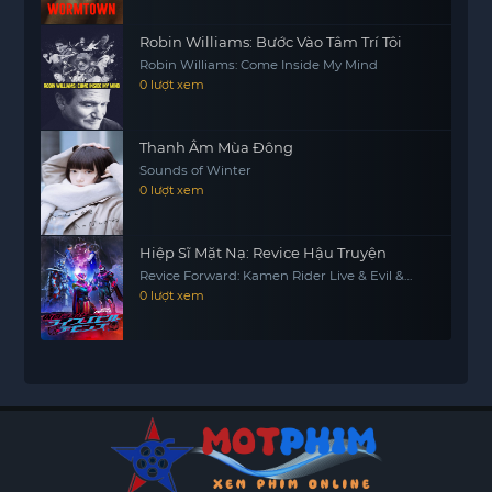
Robin Williams: Bước Vào Tâm Trí Tôi
Robin Williams: Come Inside My Mind
0 lượt xem
Thanh Âm Mùa Đông
Sounds of Winter
0 lượt xem
Hiệp Sĩ Mặt Nạ: Revice Hậu Truyện
Revice Forward: Kamen Rider Live & Evil &
Demons
0 lượt xem