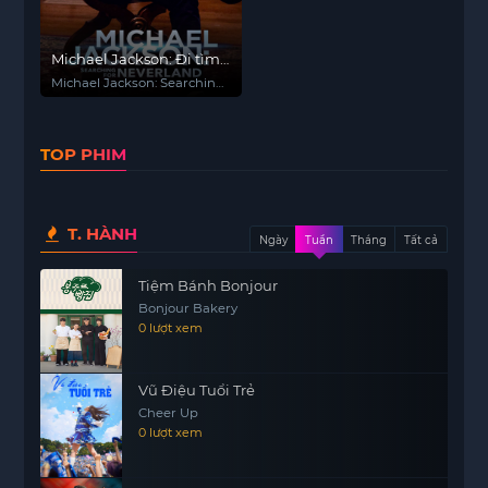
Michael Jackson: Đi tìm
xứ sở Neverland
Michael Jackson: Searching
for Neverland
TOP PHIM
T. HÀNH
Ngày
Tuần
Tháng
Tất cả
Tiệm Bánh Bonjour
Bonjour Bakery
0 lượt xem
Vũ Điệu Tuổi Trẻ
Cheer Up
0 lượt xem