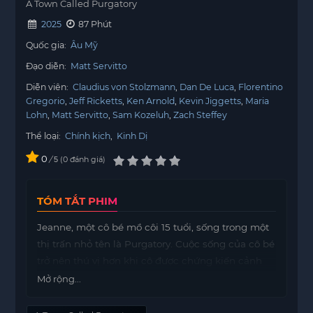
A Town Called Purgatory
2025
87 Phút
Quốc gia:
Âu Mỹ
Đạo diễn:
Matt Servitto
Diễn viên:
Claudius von Stolzmann
Dan De Luca
Florentino
Gregorio
Jeff Ricketts
Ken Arnold
Kevin Jiggetts
Maria
Lohn
Matt Servitto
Sam Kozeluh
Zach Steffey
Thể loại:
Chính kịch
,
Kinh Dị
0
/
0
đánh giá
5
TÓM TẮT PHIM
Jeanne, một cô bé mồ côi 15 tuổi, sống trong một
thị trấn nhỏ tên là Purgatory. Cuộc sống của cô bé
trở nên thú vị hơn khi cô được chứng kiến cảnh
quay cho bộ phim chuyển thể từ truyện cổ tích
Mở rộng...
Nữ hoàng Tuyết. Trong quá trình đó, Jeanne
không thể rời mắt khỏi Cristina, ngôi sao của bộ