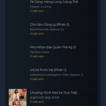
tài năng mà còn vì cô cảm nhận được sự đồng
Tế Công: Hàng Long Giáng Thế
điệu trong nỗi cô đơn của cả hai.
Master Ji Gong
0 lượt xem
Bộ phim Nữ hoàng Tuyết không chỉ là một tác
phẩm nghệ thuật mà còn là cầu nối đưa Jeanne
Chó Săn Công Lý (Phần 2)
đến gần hơn với những giấc mơ của chính mình.
Bloodhounds (Season 2)
Trong thị trấn Purgatory, cô bé không chỉ là một
0 lượt xem
khán giả mà còn là một phần của câu chuyện lớn
hơn, nơi mà mỗi nhân vật đều có những nỗi niềm
Phu Nhân Đại Quân Thế Kỷ 21
riêng.
Perfect Crown
Jeanne hy vọng một ngày nào đó, cô sẽ có thể
0 lượt xem
gặp gỡ Cristina và chia sẻ những suy nghĩ của
mình về bộ phim, về cuộc sống, và về những ước
Hồ Sơ Trinh Sát (Phần 1)
mơ mà cả hai đều mang trong lòng. Thị trấn
Detective Investigation Files (Season 1)
Purgatory có thể là nơi bắt đầu cho những điều kỳ
0 lượt xem
diệu, và Jeanne tin rằng cuộc sống của mình sẽ
không mãi chỉ là những ngày tháng buồn tẻ.
Chương Trình Mát Xa Trực Tiếp
오일마사지 방송 ASMR
0 lượt xem