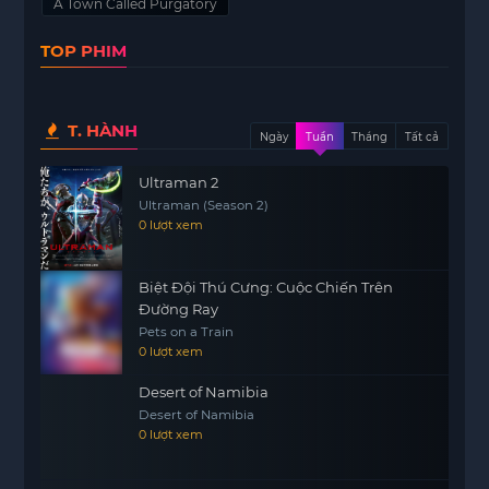
A Town Called Purgatory
phim. Cristina không chỉ là một nữ diễn viên tài
TOP PHIM
năng mà còn mang trong mình sự bí ẩn và quyến
rũ, khiến cô bé cảm thấy như đang đứng trước
một nhân vật trong truyện cổ tích.
T. HÀNH
Sự xuất hiện của Cristina đã làm dậy lên trong
Ngày
Tuần
Tháng
Tất cả
lòng Jeanne những ước mơ và khát khao về một
Ultraman 2
cuộc sống khác, một cuộc sống mà cô chưa từng
Ultraman (Season 2)
trải nghiệm. Cô bé thường tưởng tượng về mối
0 lượt xem
quan hệ giữa họ, trong khi Cristina vẫn tiếp tục
tỏa sáng trên màn hình. Mỗi cảnh quay đều khiến
Biệt Đội Thú Cưng: Cuộc Chiến Trên
Jeanne cảm thấy gần gũi hơn với ngôi sao mà cô
Đường Ray
ngưỡng mộ.
Pets on a Train
0 lượt xem
Dần dần, Jeanne bắt đầu tìm hiểu về cuộc sống
của Cristina,
https://motphims1.com
từ quá khứ
Desert of Namibia
đến hiện tại, và nhận ra rằng đằng sau vẻ đẹp lấp
Desert of Namibia
0 lượt xem
lánh ấy là một câu chuyện đầy những thách thức
và nỗi đau. Jeanne không chỉ yêu thích Cristina vì